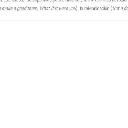
 make a good team
,
What if it were you
), la reivindicación (
Not a do