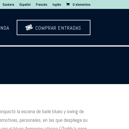
Euskera
Español
Francés
Inglés
0 elementos

ENDA
COMPRAR ENTRADAS
conquistó la escena de baile blues y swing de
 emotivas, personales, en las que despliega su
n por el blues femenino clásico (
Daddy’s gone