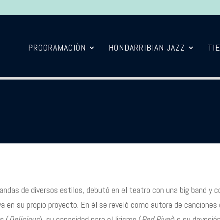
PROGRAMACIÓN
HONDARRIBIAN JAZZ
TI
 bandas de diversos estilos, debutó en el teatro con una big band y 
va en su propio proyecto. En él se reveló como autora de canciones
s (
Delicious
), su capacidad para el lirismo (
Red River
) o su devoció