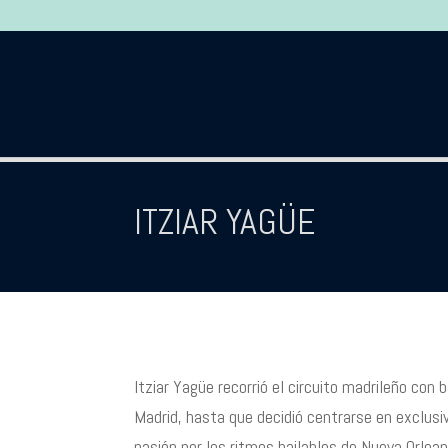
ITZIAR YAGÜE
Itziar Yagüe recorrió el circuito madrileño con
Madrid, hasta que decidió centrarse en exclusi
pasión por los ritmos bailables de Nueva Orlean