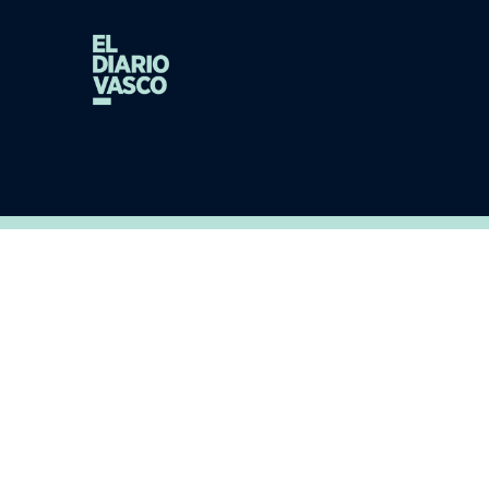
aviso legal
|
política de privacidad
|
política de cookies
|
condiciones de
compra
Para ofrecer las mejores experiencias, utilizamos tecnologías
como las cookies para almacenar y/o acceder a la información del
dispositivo. El consentimiento de estas tecnologías nos permitirá
procesar datos como el comportamiento de navegación o las
identificaciones únicas en este sitio. No consentir o retirar el