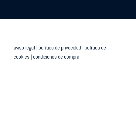
aviso legal
|
política de privacidad
|
política de
cookies
|
condiciones de compra
Para ofrecer las mejores experiencias, utilizamos tecnologías
como las cookies para almacenar y/o acceder a la información del
dispositivo. El consentimiento de estas tecnologías nos permitirá
procesar datos como el comportamiento de navegación o las
identificaciones únicas en este sitio. No consentir o retirar el
consentimiento, puede afectar negativamente a ciertas