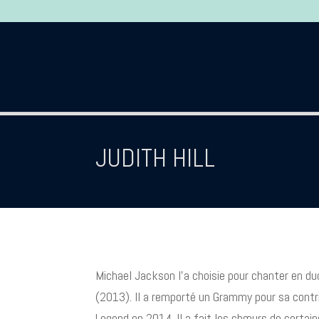
JUDITH HILL
Michael Jackson l’a choisie pour chanter en du
(2013). Il a remporté un Grammy pour sa contrib
Legend en 2014. Il a fait les chœurs de certain