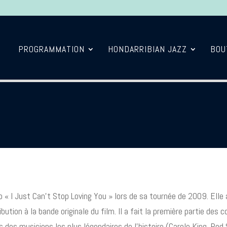
PROGRAMMATION
HONDARRIBIAN JAZZ
BOU
o « I Just Can’t Stop Loving You » lors de sa tournée de 2009. El
ution à la bande originale du film. Il a fait la première partie de
s des musiciens les plus légendaires de l’histoire (Carole King, Rod