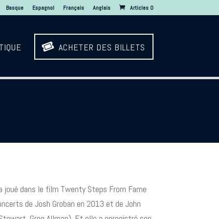
Basque
Espagnol
Français
Anglais
Articles 0

TIQUE
ACHETER DES BILLETS
le a joué dans le film Twenty Steps From Fame
s concerts de Josh Groban en 2013 et de John
 Stewart, Greg Allman). Et elle a enregistré son