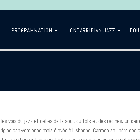
PROGRAMMATION
HONDARRIBIAN JAZZ
BOU
les voix du jazz et celles de la soul, du folk et des racines, un ca
origine cap-verdienne mais élevée à Lisbonne, Carmen se libère des
et d’intentions infinies qui font de sa musique un voyage multisens