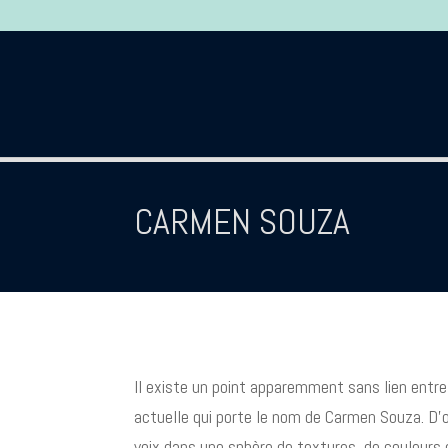
CARMEN SOUZA
Il existe un point apparemment sans lien entre 
actuelle qui porte le nom de Carmen Souza. D’
voix dans une sphère de textures, de couleurs 