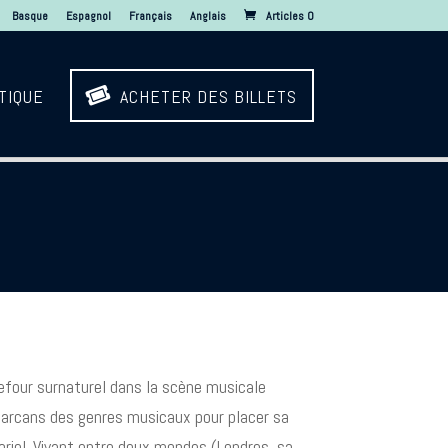
Basque
Espagnol
Français
Anglais
Articles 0

TIQUE
ACHETER DES BILLETS
rrefour surnaturel dans la scène musicale
 carcans des genres musicaux pour placer sa
oriel. Vivant entre deux mondes (Londres, sa