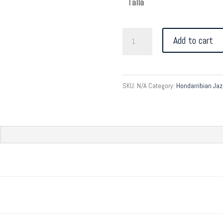
Talla
White
Add to cart
T-
shirt
quantity
SKU:
N/A
Category:
Hondarribian Jaz