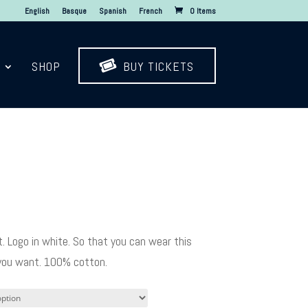
English
Basque
Spanish
French
0 Items

SHOP
BUY TICKETS
t. Logo in white. So that you can wear this
you want. 100% cotton.