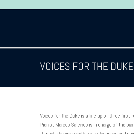
VOICES FOR THE DUKE
Voices for the Duke is a line-up of three first-
Pianist Marcos Salcines is in charge of the p
through the voice with a jazz language and sw