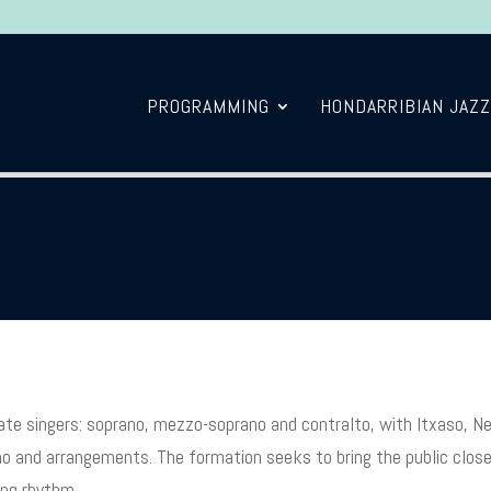
PROGRAMMING
HONDARRIBIAN JAZZ
rate singers: soprano, mezzo-soprano and contralto, with Itxaso, Ner
iano and arrangements. The formation seeks to bring the public clo
ing rhythm.