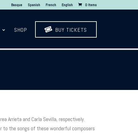
Basque
Spanish
French
English
0 Items

SHOP
BUY TICKETS
ea Arrieta and Carla Sevilla, respectively.
ser to the songs of these wonderful composers